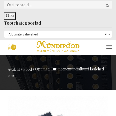
Otsi
Tootekategooriad
Albumite vahelehed
×
0
»
»
Optima 2 Eur meenemündialbumi lisalehed
Avaleht
Pood
2020