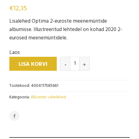
€
12,35
Lisalehed Optima 2-euroste meenemüntide
albumisse. Illustreeritud lehtedel on kohad 2020 2-
eurosed meenemüntidele.
Laos
LISA KORVI
Tootekood:
4004117585661
Kategooria:
Albumite vahelehed