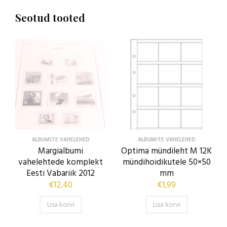
Seotud tooted
ALBUMITE VAHELEHED
ALBUMITE VAHELEHED
Margialbumi
Optima mündileht M 12K
vahelehtede komplekt
mündihoidikutele 50×50
Eesti Vabariik 2012
mm
€
12,40
€
1,99
Lisa korvi
Lisa korvi