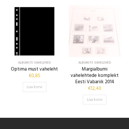
ALBUMITE VAHELEHED
ALBUMITE VAHELEHED
Optima must vaheleht
Margialbumi
vahelehtede komplekt
€
0,85
Eesti Vabariik 2014
Lisa korvi
€
12,40
Lisa korvi