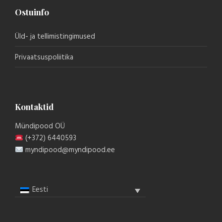
Ostuinfo
Üld- ja tellimistingimused
Privaatsuspoliitika
Kontaktid
Mündipood OÜ
(+372) 6440593
myndipood@myndipood.ee
Eesti